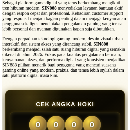
Sebagai platform game digital yang terus berkembang mengikuti
tren hiburan modern,
SIN888
menyediakan layanan bantuan aktif
dengan respon cepat dan profesional. Kehadiran customer support
yang responsif menjadi bagian penting dalam menjaga kenyamanan
pengguna sekaligus menciptakan pengalaman gaming yang terasa
lebih personal dan nyaman digunakan kapan saja dibutuhkan.
Dengan perpaduan teknologi gaming modern, desain visual urban
interaktif, dan sistem akses yang dirancang stabil,
SIN888
berkembang menjadi salah satu ruang hiburan digital yang semakin
dikenal di tahun 2026. Fokus pada kualitas pengalaman bermain,
kenyamanan akses, dan performa digital yang konsisten menjadikan
SIN888 pilihan menarik bagi pengguna yang mencari suasana
gaming online yang modern, praktis, dan terasa lebih stylish dalam
satu platform digital masa kini.
CEK ANGKA HOKI
0
0
0
0