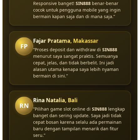
Responsive banget!
SIN888
benar-benar
cocok untuk pengguna mobile yang ingin
bermain kapan saja dan di mana saja.”
Fajar Pratama, Makassar
FP
“Proses deposit dan withdraw di
SIN888
menurut saya sangat praktis. Semuanya
cepat, jelas, dan tidak berbelit. Ini jadi
alasan utama kenapa saya lebih nyaman
bermain di sini.”
Rina Natalia, Bali
RN
“Pilihan game slot online di
SIN888
lengkap
banget dan sering update. Saya jadi tidak
cepat bosan karena selalu ada permainan
baru dengan tampilan menarik dan fitur
seru.”