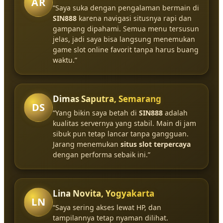
AR
“Saya suka dengan pengalaman bermain di
SIN888
karena navigasi situsnya rapi dan
gampang dipahami. Semua menu tersusun
jelas, jadi saya bisa langsung menemukan
game slot online favorit tanpa harus buang
waktu.”
Dimas Saputra, Semarang
DS
“Yang bikin saya betah di
SIN888
adalah
kualitas servernya yang stabil. Main di jam
sibuk pun tetap lancar tanpa gangguan.
Jarang menemukan
situs slot terpercaya
dengan performa sebaik ini.”
Lina Novita, Yogyakarta
LN
“Saya sering akses lewat HP, dan
tampilannya tetap nyaman dilihat.