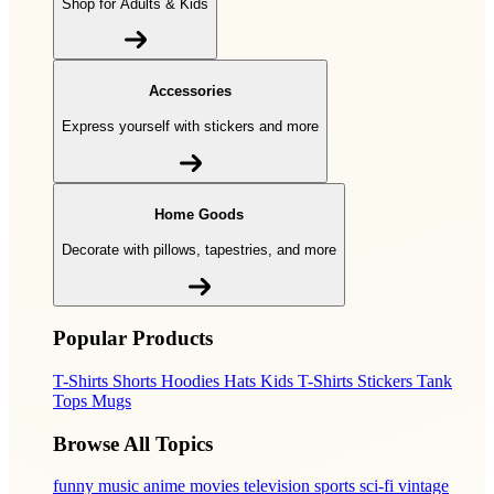
Shop for Adults & Kids
Accessories
Express yourself with stickers and more
Home Goods
Decorate with pillows, tapestries, and more
Popular Products
T-Shirts
Shorts
Hoodies
Hats
Kids T-Shirts
Stickers
Tank
Tops
Mugs
Browse All Topics
funny
music
anime
movies
television
sports
sci-fi
vintage