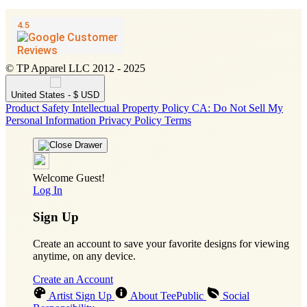
© TP Apparel LLC 2012 - 2025
United States - $ USD
Product Safety
Intellectual Property Policy
CA: Do Not Sell My
Personal Information
Privacy Policy
Terms
Welcome Guest!
Log In
Sign Up
Create an account to save your favorite designs for viewing
anytime, on any device.
Create an Account
Artist Sign Up
About TeePublic
Social