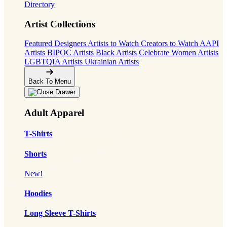
Directory
Artist Collections
Featured Designers
Artists to Watch
Creators to Watch
AAPI
Artists
BIPOC Artists
Black Artists
Celebrate Women Artists
LGBTQIA Artists
Ukrainian Artists
Back To Menu
Adult Apparel
T-Shirts
Shorts
New!
Hoodies
Long Sleeve T-Shirts