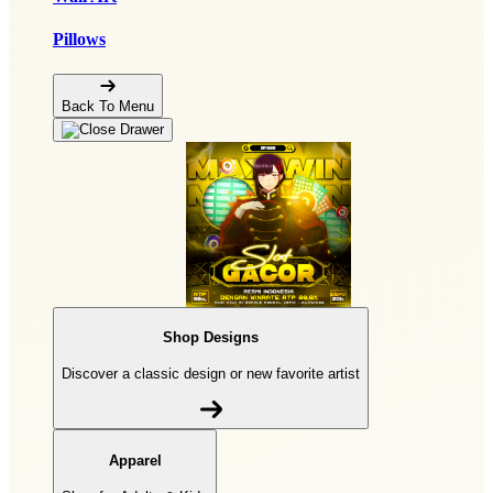
Pillows
Back To Menu
Shop Designs
Discover a classic design or new favorite artist
Apparel