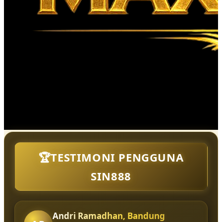
🏆TESTIMONI PENGGUNA
SIN888
Andri Ramadhan, Bandung