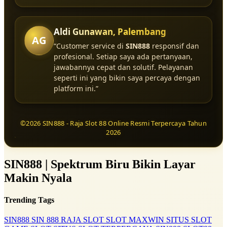
Aldi Gunawan, Palembang
AG
“Customer service di
SIN888
responsif dan
profesional. Setiap saya ada pertanyaan,
jawabannya cepat dan solutif. Pelayanan
seperti ini yang bikin saya percaya dengan
platform ini.”
©2026 SIN888 - Raja Slot 88 Online Resmi Terpercaya Tahun
2026
SIN888 | Spektrum Biru Bikin Layar
Makin Nyala
Trending Tags
SIN888
SIN 888
RAJA SLOT
SLOT MAXWIN
SITUS SLOT